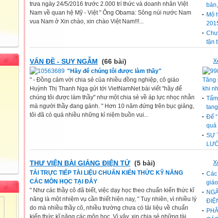
trưa ngày 24/5/2016 trước 2.000 trí thức và doanh nhân Việt
bản,
Nam về quan hệ Mỹ - Việt " Ông Obama: Sông núi nước Nam
Mô 
vua Nam ở Xin chào, xin chào Việt Nam!!!...
2015
Chuy
tận 
VẤN ĐỀ - SUY NGẪM
(66 bài)
X
"Hãy để chúng tôi được làm thầy"
" - Đồng cảm với chia sẻ của nhiều đồng nghiệp, cô giáo
Tăng 
Huỳnh Thị Thanh Nga gửi tới VietNamNet bài viết "hãy để
khi n
chúng tôi được làm thầy" như một chia sẻ về áp lực nhọc nhằn
Tấm 
mà người thầy đang gánh. " Hơn 10 năm đứng trên bục giảng,
tang
tôi đã có quá nhiều những kỉ niệm buồn vui...
Để “
quả
SỰ 
LƯỜ
THƯ VIỆN BÀI GIẢNG ĐIỆN TỬ
(5 bài)
X
TẢI TRỰC TIẾP TÀI LIỆU CHUẨN KIẾN THỨC KỸ NĂNG
Các 
CÁC MÔN HỌC TẠI ĐÂY
giáo
" Như các thầy cô đã biết, việc dạy học theo chuẩn kiến thức kĩ
NGÂ
năng là một nhiệm vụ cần thiết hiện nay, " Tuy nhiên, vì nhiều lý
ĐIỆ
do mà nhiều thầy cô, nhiều trường chưa có tài liệu về chuẩn
PHÂ
kiến thức kĩ năng các môn học. Vì vậy, xin chia sẻ những tài