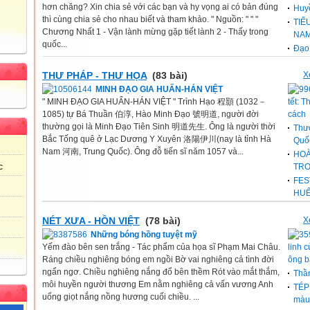
hơn chăng? Xin chia sẻ với các bạn và hy vọng ai có bản đúng
Huyề
thì cùng chia sẻ cho nhau biết và tham khảo. " Nguồn: " " "
TIỂ
Chương Nhất 1 - Vận lành mừng gặp tiết lành 2 - Thấy trong
NA
quốc...
Đạo
THƯ PHÁP - THƯ HỌA
(83 bài)
X
MINH ĐẠO GIA HUẤN-HÁN VIỆT
" MINH ĐẠO GIA HUẤN-HÁN VIỆT " Trình Hạo 程顥 (1032－
tết: T
1085) tự Bá Thuần 伯淳, Hào Minh Đạo 號明道, người đời
cách
thường gọi là Minh Đạo Tiên Sinh 明道先生. Ông là người thời
Thư
Bắc Tống quê ở Lạc Dương Y Xuyên 洛陽伊川(nay là tỉnh Hà
Quố
Nam 河南, Trung Quốc). Ông đỗ tiến sĩ năm 1057 và...
HOÀ
c
TRO
FES
g
HU
NÉT XƯA - HỒN VIỆT
(78 bài)
X
Những bóng hồng tuyệt mỹ
Yếm đào bên sen trắng - Tác phẩm của họa sĩ Phạm Mai Châu.
linh 
Ráng chiều nghiêng bóng em ngồi Bờ vai nghiêng cả tình đời
ông b
ngẩn ngơ. Chiều nghiêng nắng đổ bên thềm Rót vào mắt thắm,
Thầ
môi huyền người thương Em nằm nghiêng cả vấn vương Anh
TÉP
uống giọt nắng nồng hương cuối chiều. ...
màu