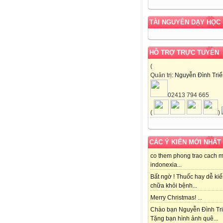
TÀI NGUYÊN DẠY HỌC
HỖ TRỢ TRỰC TUYẾN
(
Quản trị:
Nguyễn Đình Triê
02413 794 665
(
)
CÁC Ý KIẾN MỚI NHẤT
co them phong trao cach 
indonexia...
Bất ngờ ! Thuốc hay dễ ki
chữa khỏi bệnh...
Merry Christmas! ...
Chào bạn Nguyễn Đình Tri
Tặng bạn hình ảnh quê...