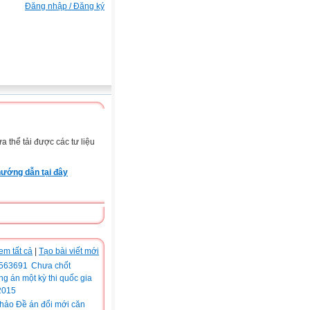
Đăng nhập / Đăng ký
 thể tải được các tư liệu
ướng dẫn tại đây
em tất cả
|
Tạo bài viết mới
Chưa chốt
g án một kỳ thi quốc gia
2015
hảo Đề án đổi mới căn