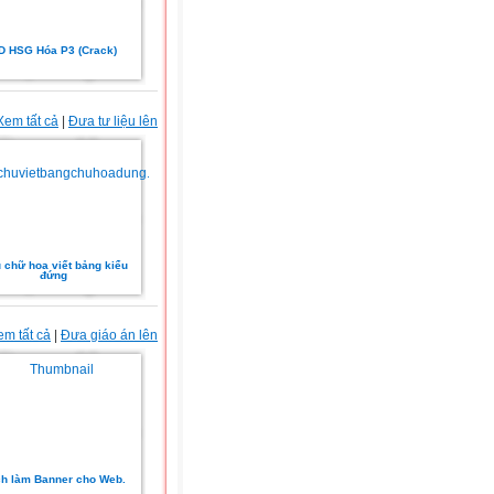
D HSG Hóa P3 (Crack)
Xem tất cả
|
Đưa tư liệu lên
 chữ hoa viết bảng kiểu
đứng
em tất cả
|
Đưa giáo án lên
h làm Banner cho Web.