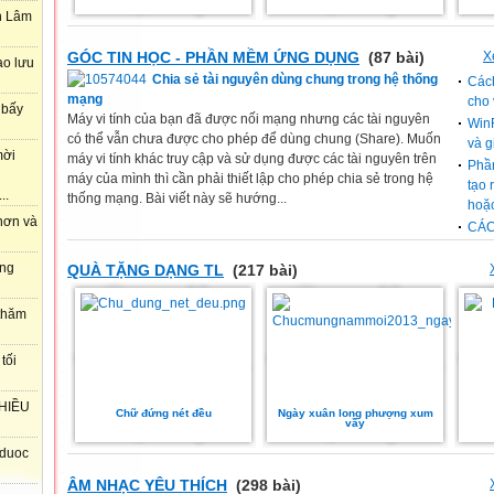
n Lâm
GÓC TIN HỌC - PHẦN MỀM ỨNG DỤNG
(87 bài)
X
ao lưu
Chia sẻ tài nguyên dùng chung trong hệ thống
Cách
mạng
cho 
 bấy
Máy vi tính của bạn đã được nối mạng nhưng các tài nguyên
WinR
có thể vẫn chưa được cho phép để dùng chung (Share). Muốn
và g
mời
máy vi tính khác truy cập và sử dụng được các tài nguyên trên
Phầ
máy của mình thì cần phải thiết lập cho phép chia sẻ trong hệ
tạo 
..
thống mạng. Bài viết này sẽ hướng...
hoặ
 hơn và
CÁC
ong
QUÀ TẶNG DẠNG TL
(217 bài)
 thăm
tối
HIỀU
Chữ đứng nét đều
Ngày xuân long phượng xum
vầy
 duoc
ÂM NHẠC YÊU THÍCH
(298 bài)