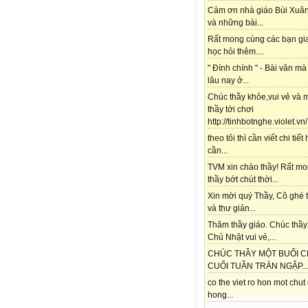
Cảm ơn nhà giáo Bùi Xuâ
và những bài...
Rất mong cùng các bạn gi
học hỏi thêm....
" Đính chính " - Bài văn mà
lâu nay ở...
Chúc thầy khỏe,vui vẻ và 
thầy tới chơi
http://tinhbotnghe.violet.vn/.
theo tôi thì cần viết chi tiết
cần...
TVM xin chào thầy! Rất m
thầy bớt chút thời...
Xin mời quý Thầy, Cô ghé
và thư giản...
Thăm thầy giáo. Chúc thầy 
Chủ Nhật vui vẻ,...
CHÚC THẦY MỘT BUỔI C
CUỐI TUẦN TRÀN NGẬP...
co the viet ro hon mot chut
hong...