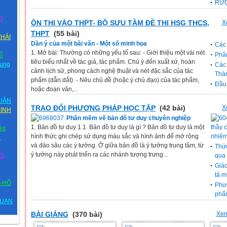
RƯ
Ọ
ÔN THI VÀO THPT- BỘ SƯU TẦM ĐỀ THI HSG THCS,
X
THPT
(55 bài)
HÁI
Dàn ý của một bài văn - Một số minh họa
Các
1. Mở bài: Thường có những yếu tố sau: - Giới thiệu một vài nét
Phân
Ế
tiêu biểu nhất về tác giả, tác phẩm. Chú ý đến xuất xứ, hoàn
rung
Các 
cảnh lịch sử, phong cách nghệ thuật và nét đặc sắc của tác
Tha
phẩm (dẫn dắt). - Nêu chủ đề (hoặc ý chủ đạo) của tác phẩm,
Ðầu 
hoặc đoạn văn,...
XUÂN
TRAO ĐỔI PHƯƠNG PHÁP HỌC TẬP
(42 bài)
X
KINH
Phần mềm vẽ bản đồ tư duy chuyên nghiệp
1. Bản đồ tư duy 1.1. Bản đồ tư duy là gì ? Bản đồ tư duy là một
thầy 
èo
hình thức ghi chép sử dụng màu sắc và hình ảnh để mở rộng
nhiệm
n
và đào sâu các ý tưởng. Ở giữa bản đồ là ý tưởng trung tâm, từ
Thức
ý tưởng này phát triển ra các nhánh tượng trưng...
NG
qua
Giáo
tả 
G HỒ
Phươ
phẩ
QUAN
BÀI GIẢNG
(370 bài)
Xem