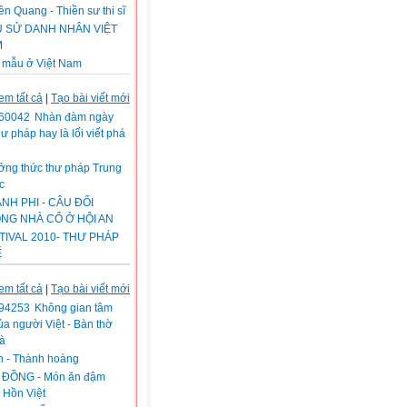
n Quang - Thiền sư thi sĩ
U SỬ DANH NHÂN VIỆT
M
 mẫu ở Việt Nam
em tất cả
|
Tạo bài viết mới
Nhàn đàm ngày
hư pháp hay là lối viết phá
ởng thức thư pháp Trung
c
NH PHI - CÂU ĐỐI
NG NHÀ CỔ Ở HỘI AN
TIVAL 2010- THƯ PHÁP
Ế
em tất cả
|
Tạo bài viết mới
Không gian tâm
của người Việt - Bàn thờ
à
n - Thành hoàng
 ĐỒNG - Món ăn đậm
 Hồn Việt