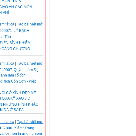
C MÔN THCS
 GIÁO ÁN CÁC MÔN -
N PHÍ
em tất cả
|
Tạo bài viết mới
LÝ BẠCH
ch Tấn
YỄN BỈNH KHIÊM
 HOÀNG CHƯƠNG
em tất cả
|
Tạo bài viết mới
Quỳnh Lâm Đệ
danh lam cổ tích
di tích Côn Sơn - Kiếp
NỘI CỔ KÍNH ĐẸP MÊ
 QUA KỸ XẢO 3 D
ẨN NHỮNG HÌNH KHẮC
N ĐÁ Ở SA PA
em tất cả
|
Tạo bài viết mới
"Sấm" Trạng
và lời Tiên tri ứng nghiệm