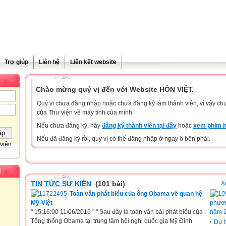
Trợ giúp
Liên hệ
Liên kết website
Chào mừng quý vị đến với Website HỒN VIỆT.
Quý vị chưa đăng nhập hoặc chưa đăng ký làm thành viên, vì vậy chưa
của Thư viện về máy tính của mình.
Nếu chưa đăng ký, hãy
đăng ký thành viên tại đây
hoặc
xem phim h
Nếu đã đăng ký rồi, quý vị có thể đăng nhập ở ngay ô bên phải.
viên
I
TIN TỨC SỰ KIỆN
(101 bài)
X
Toàn văn phát biểu của ông Obama về quan hệ
Mỹ-Việt
phươn
" 15:16:00 11/06/2016 " " Sau đây là toàn văn bài phát biểu của
năm 
Tổng thống Obama tại trung tâm hội nghị quốc gia Mỹ Đình
Dự t