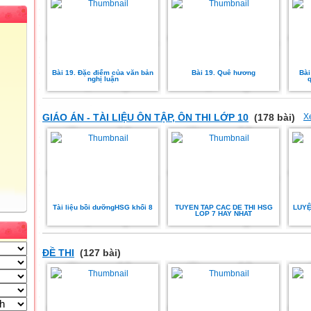
Bài 19. Đặc điểm của văn bản
Bài 19. Quê hương
Bài
nghị luận
GIÁO ÁN - TÀI LIỆU ÔN TẬP, ÔN THI LỚP 10
(178 bài)
X
Tài liệu bồi dưỡngHSG khối 8
TUYEN TAP CAC DE THI HSG
LUYỆ
LOP 7 HAY NHAT
ĐỀ THI
(127 bài)