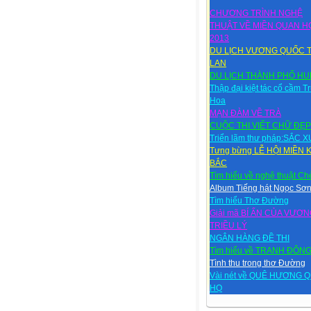
CHƯƠNG TRÌNH NGHỆ
THUẬT VỀ MIỀN QUAN H
2013
DU LỊCH VƯƠNG QUỐC T
LAN
DU LỊCH THÀNH PHỐ HU
Thập đại kiệt tác cổ cầm T
Hoa
MẠN ĐÀM VỀ TRÀ
CUỘC THI VIẾT CHỮ ĐẸP
Triển lãm thư pháp:SẮC 
Tưng bừng LỄ HỘI MIỀN 
BẮC
Tìm hiểu về nghệ thuật Ch
Album Tiếng hát Ngọc Sơ
Tìm hiểu Thơ Đường
Giải mã BÍ ẨN CỦA VƯƠ
TRIỀU LÝ
NGÂN HÀNG ĐỀ THI
Tìm hiểu về TRANH ĐÔN
Tình thu trong thơ Đường
Vài nét về QUÊ HƯƠNG 
HỌ