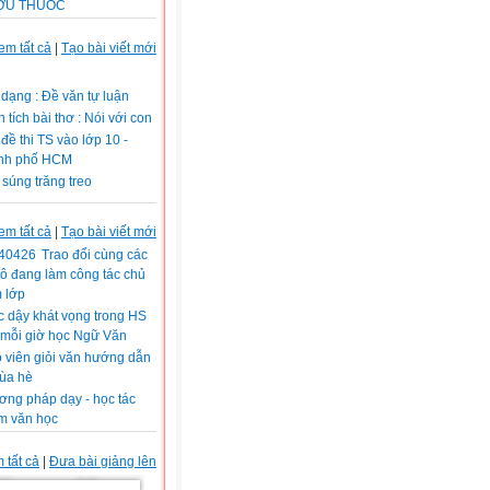
ỢU THUỐC
em tất cả
|
Tạo bài viết mới
 dạng : Đề văn tự luận
 tích bài thơ : Nói với con
đề thi TS vào lớp 10 -
̀nh phố HCM
súng trăng treo
em tất cả
|
Tạo bài viết mới
Trao đổi cùng các
cô đang làm công tác chủ
 lớp
 dậy khát vọng trong HS
 mỗi giờ học Ngữ Văn
 viên giỏi văn hướng dẫn
mùa hè
ng pháp dạy - học tác
m văn học
 tất cả
|
Đưa bài giảng lên