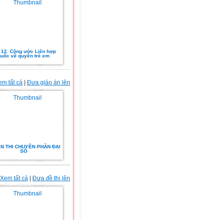
 12. Công ước Liên hợp
quốc về quyền trẻ em
em tất cả
|
Đưa giáo án lên
N THI CHUYÊN PHẦN ĐẠI
SỐ
Xem tất cả
|
Đưa đề thi lên