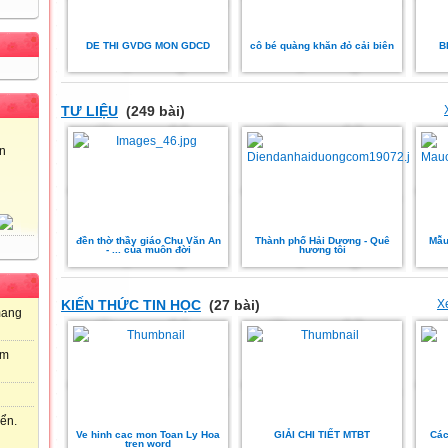
DE THI GVDG MON GDCD
cô bé quàng khăn đỏ cải biên
B
TƯ LIỆU
(249 bài)
̉n
đền thờ thầy giáo Chu Văn An
Thành phố Hải Dương - Quê
Mẫu
- ... của muôn đời
hương tôi
KIẾN THỨC TIN HỌC
(27 bài)
X
mang
ếm
ển.
Ve hinh cac mon Toan Ly Hoa
GIẢI CHI TIẾT MTBT
Các
tren word