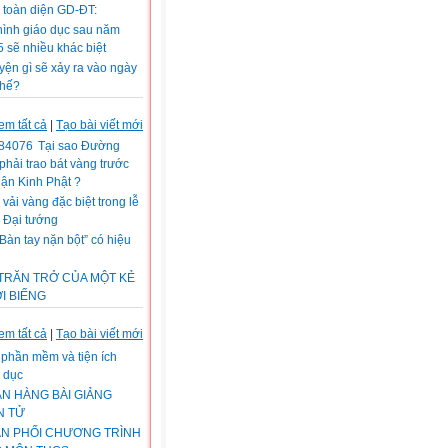
 toàn diện GD-ĐT:
hình giáo dục sau năm
 sẽ nhiều khác biệt
ện gì sẽ xảy ra vào ngày
thế?
em tất cả
|
Tạo bài viết mới
Tại sao Đường
phải trao bát vàng trước
hận Kinh Phật ?
vải vàng đặc biệt trong lễ
 Đại tướng
Bàn tay nặn bột” có hiệu
TRĂN TRỞ CỦA MỘT KẺ
I BIẾNG
em tất cả
|
Tạo bài viết mới
phần mềm và tiện ích
 dục
N HÀNG BÀI GIẢNG
N TỬ
N PHỐI CHƯƠNG TRÌNH