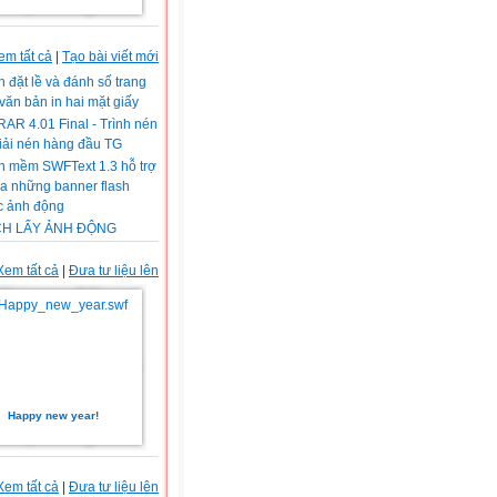
em tất cả
|
Tạo bài viết mới
 đặt lề và đánh số trang
văn bản in hai mặt giấy
AR 4.01 Final - Trình nén
iải nén hàng đầu TG
n mềm SWFText 1.3 hỗ trợ
ra những banner flash
c ảnh động
H LẤY ẢNH ĐỘNG
Xem tất cả
|
Đưa tư liệu lên
Happy new year!
Xem tất cả
|
Đưa tư liệu lên