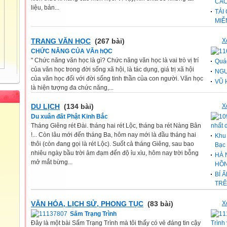
CÁ
liệu, bản...
TẢI
MIỄ
TRANG VĂN HỌC
(267 bài)
X
CHỨC NĂNG CỦA VĂn hỌC
" Chức năng văn học là gì? Chức năng văn học là vai trò vị trí
Quá
của văn học trong đời sống xã hội, là tác dụng, giá trị xã hội
NGU
của văn học đối với đời sống tinh thần của con người. Văn học
VŨ
là hiện tượng đa chức năng,...
DU LỊCH
(134 bài)
X
Du xuân đất Phật Kinh Bắc
Tháng Giêng rét Đài. tháng hai rét Lộc, tháng ba rét Nàng Bân
nhất 
!... Còn lâu mới đến tháng Ba, hôm nay mới là đầu tháng hai
Khu 
thôi (còn đang gọi là rét Lộc). Suốt cả tháng Giêng, sau bao
Bạc
nhiêu ngày bầu trời ảm đạm đến độ ỉu xìu, hôm nay trời bỗng
HÀ 
mở mắt bừng...
HỒN
BÍ 
TRÊ
VĂN HÓA, LỊCH SỬ, PHONG TỤC
(83 bài)
X
Sấm Trạng Trình
Đây là một bài Sấm Trạng Trình mà tôi thấy có vẻ đáng tin cậy
Trình 